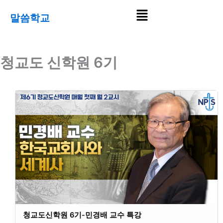
콘
Menu
말씀학교
텐
츠
로
건
청교도 신학원 6기
너
뛰
기
청교도신학원 6기-민경배 교수 특강