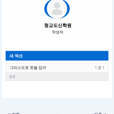
청교도신학원
작성자
새 섹션
새
강
그리스도로 옷을 입자
1 중 1
섹
의
0
션
내
섹
용
션
에
내
엑
1
세
의
스