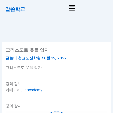
콘
Menu
말씀학교
텐
츠
로
건
너
뛰
기
그리스도로 옷을 입자
글쓴이
청교도신학원
/
6월 15, 2022
그리스도로 옷을 입자
강의 정보
카테고리:
junacademy
강의 강사