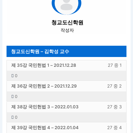
청교도신학원
작성자
청교도신학원 – 김학성 교수
청
강
제 35강 국민헌법 1 – 2021.12.28
27 중 1
교
의
0
도
내
청
강
신
용
제 36강 국민헌법 2 – 2021.12.29
27 중 2
교
의
학
에
0
도
내
원
엑
청
강
신
용
–
세
제 38강 국민헌법 3 – 2022.01.03
27 중 3
교
의
학
에
김
스
0
도
내
원
엑
학
하
청
강
신
용
–
세
제 39강 국민헌법 4 – 2022.01.04
27 중 4
성
려
교
의