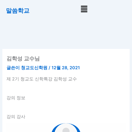
콘
Menu
말씀학교
텐
츠
로
건
너
뛰
기
김학성 교수님
글쓴이
청교도신학원
/
12월 28, 2021
제 2기 청교도 신학특강 김학성 교수
강의 정보
강의 강사