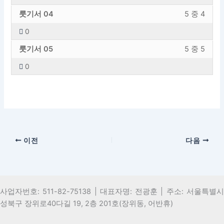
내
엑
1
하
룻
강
섹
용
5
세
룻기서 04
5 중 4
레
려
기
의
션
에
의
스
슨
면
0
서
내
내
엑
2
하
입
이
룻
강
섹
용
5
세
룻기서 05
5 중 5
레
려
니
강
기
의
션
에
의
스
슨
면
다.
의
0
서
내
내
엑
3
하
입
이
에
섹
용
5
세
레
려
니
강
등
션
에
의
스
슨
면
다.
의
록
내
엑
4
하
입
이
에
해
5
세
레
려
니
강
등
야
의
스
슨
면
다.
의
록
합
이전
다음
5
하
입
이
에
해
니
레
려
니
강
등
야
다.
슨
면
다.
의
록
합
입
이
에
해
니
니
강
등
사업자번호: 511-82-75138 | 대표자명: 전광훈 | 주소: 서울특별시
야
다.
다.
의
록
성북구 장위로40다길 19, 2층 201호(장위동, 어반휴)
합
에
해
니