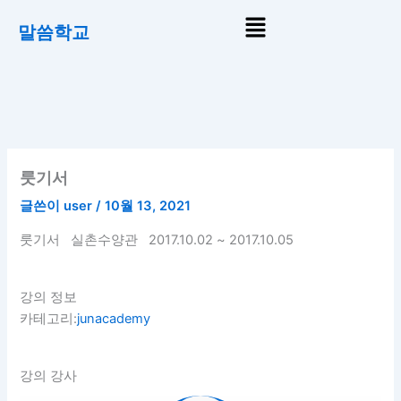
콘
Menu
말씀학교
텐
츠
로
건
너
뛰
기
룻기서
글쓴이
user
/
10월 13, 2021
룻기서 실촌수양관 2017.10.02 ~ 2017.10.05
강의 정보
카테고리:
junacademy
강의 강사