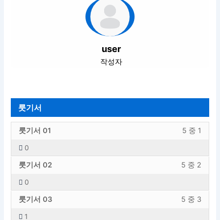
user
작성자
룻기서
룻
강
룻기서 01
5 중 1
기
의
0
서
내
룻
강
섹
용
룻기서 02
5 중 2
기
의
션
에
0
서
내
내
엑
룻
강
섹
용
5
세
룻기서 03
5 중 3
기
의
션
에
의
스
1
서
내