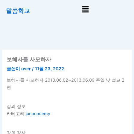
콘
Menu
말씀학교
텐
츠
로
건
너
뛰
기
보혜사를 사모하자
글쓴이
user
/
11월 23, 2022
보혜사를 사모하자
2013.06.02~2013.06.09 주일 낮 설교
2
편
강의 정보
카테고리:
junacademy
강의 강사