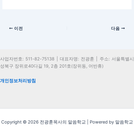
사
에
자
스
모
엑
섹
하
하
세
션
려
자
스
내
면
이전
다음
섹
하
2
이
션
려
의
강
내
면
1
의
2
이
레
에
의
강
슨
등
사업자번호: 511-82-75138 | 대표자명: 전광훈 | 주소: 서울특별시
2
의
입
록
성북구 장위로40다길 19, 2층 201호(장위동, 어반휴)
레
에
니
해
슨
등
다.
야
개인정보처리방침
입
록
합
니
해
니
다.
야
다.
합
니
Copyright © 2026 전광훈목사의 말씀학교 | Powered by 말씀학교
다.