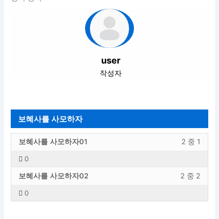
user
작성자
보혜사를 사모하자
보
강
보혜사를 사모하자01
2 중 1
혜
의
0
사
내
보
강
를
용
보혜사를 사모하자02
2 중 2
혜
의
사
에
0
사
내
모
엑
를
용
하
세