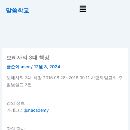
콘
Menu
말씀학교
텐
츠
로
건
너
뛰
기
보혜사의 3대 책망
글쓴이
user
/
12월 3, 2024
보혜사의 3대 책망 2016.08.28~2016.09.11 사랑제일교회 주
일낮설교 3편
강의 정보
카테고리:
junacademy
강의 강사