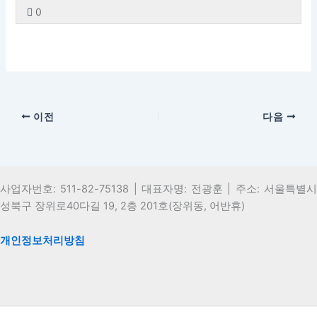
3
에
망
스
0
사
내
대
엑
섹
하
의
용
책
세
션
려
3
에
망
스
내
면
대
엑
섹
하
3
이
책
세
션
려
의
강
망
스
내
면
1
의
이전
다음
섹
하
3
이
레
에
션
려
의
강
슨
등
내
면
2
의
입
록
3
이
레
에
니
해
의
강
슨
등
사업자번호: 511-82-75138 | 대표자명: 전광훈 | 주소: 서울특별시
다.
야
3
의
입
록
성북구 장위로40다길 19, 2층 201호(장위동, 어반휴)
합
레
에
니
해
니
슨
등
다.
야
다.
개인정보처리방침
입
록
합
니
해
니
다.
야
다.
합