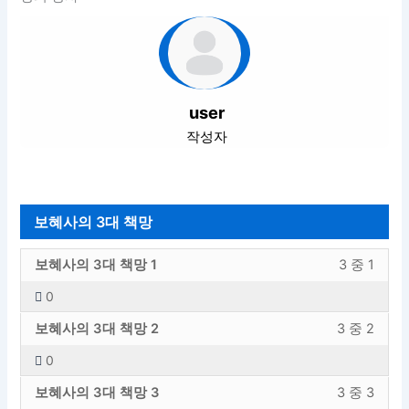
user
작성자
보혜사의 3대 책망
보
강
보혜사의 3대 책망 1
3 중 1
혜
의
0
사
내
보
강
의
용
보혜사의 3대 책망 2
3 중 2
혜
의
3
에
0
사
내
대
엑
보
강
의
용
책
세
보혜사의 3대 책망 3
3 중 3
혜
의