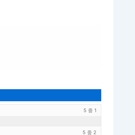
보
강
5 중 1
혜
의
사
내
보
강
섹
용
5 중 2