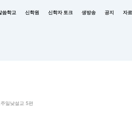
말씀학교
신학원
신학자 토크
생방송
공지
자
교회 주일낮설교 5편