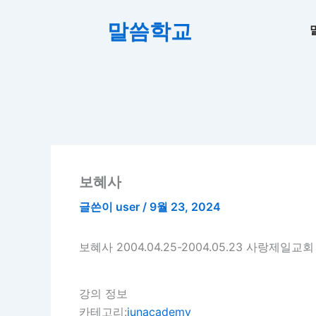
콘
말씀학교
텐
츠
로
건
너
뛰
기
보혜사
글쓴이
user
/
9월 23, 2024
보혜사 2004.04.25-2004.05.23 사랑제일
강의 정보
카테고리:
junacademy