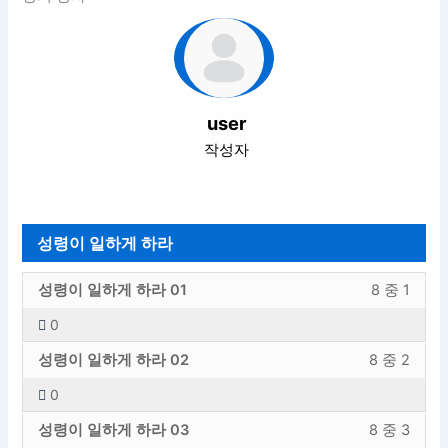
user
작성자
성령이 일하게 하라
성
강
성령이 일하게 하라 01
8 중 1
령
의
0
이
내
성
강
일
용
성령이 일하게 하라 02
8 중 2
령
의
하
에
0
이
내
게
엑
성
강
일
용
하
세
성령이 일하게 하라 03
8 중 3
령
의