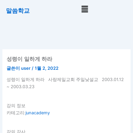
콘
Menu
말씀학교
텐
츠
로
건
너
뛰
기
성령이 일하게 하라
글쓴이
user
/
1월 2, 2022
성령이 일하게 하라 사랑제일교회 주일낮설교 2003.01.12
~ 2003.03.23
강의 정보
카테고리:
junacademy
강의 강사