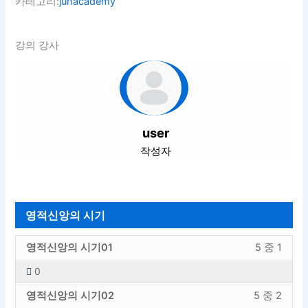
카테고리:
junacademy
강의 강사
user
작성자
영적신앙의 시기
영
강
영적신앙의 시기01
5 중 1
적
의
0
신
내
영
강
앙
용
영적신앙의 시기02
5 중 2