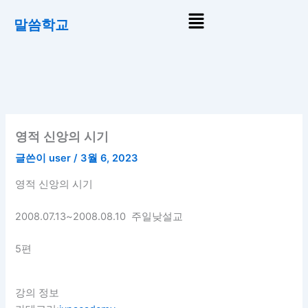
콘
Menu
말씀학교
텐
츠
로
건
너
뛰
기
영적 신앙의 시기
글쓴이
user
/
3월 6, 2023
영적 신앙의 시기
2008.07.13~2008.08.10 주일낮설교
5편
강의 정보