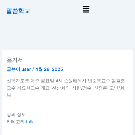
콘
Menu
말씀학교
텐
츠
로
건
너
뛰
기
욥기서
글쓴이
user
/
4월 29, 2025
신학자토크 매주 금요일 4시 손원배목사 변순복교수 김철홍
교수 서요한교수 개요-천상회의-사탄/정수-신정론-고난/회
복
강의 정보
카테고리:
talk