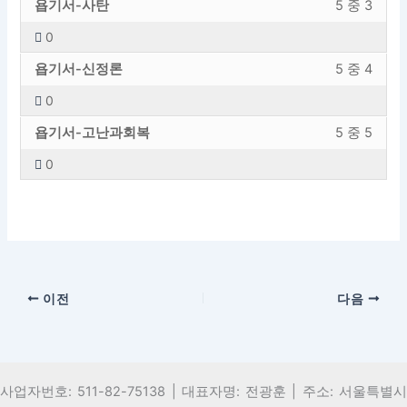
섹
용
5
세
욥기서-사탄
5 중 3
기
의
션
에
의
스
0
서
내
내
엑
1
하
욥
강
섹
용
5
세
욥기서-신정론
5 중 4
레
려
기
의
션
에
의
스
슨
면
0
서
내
내
엑
2
하
입
이
욥
강
섹
용
5
세
욥기서-고난과회복
5 중 5
레
려
니
강
기
의
션
에
의
스
슨
면
다.
의
0
서
내
내
엑
3
하
입
이
에
섹
용
5
세
레
려
니
강
등
션
에
의
스
슨
면
다.
의
록
내
엑
4
하
입
이
에
해
5
세
레
려
니
강
등
야
의
스
슨
면
다.
의
록
합
이전
다음
5
하
입
이
에
해
니
레
려
니
강
등
야
다.
슨
면
다.
의
록
합
입
이
에
해
니
니
강
등
사업자번호: 511-82-75138 | 대표자명: 전광훈 | 주소: 서울특별시
야
다.