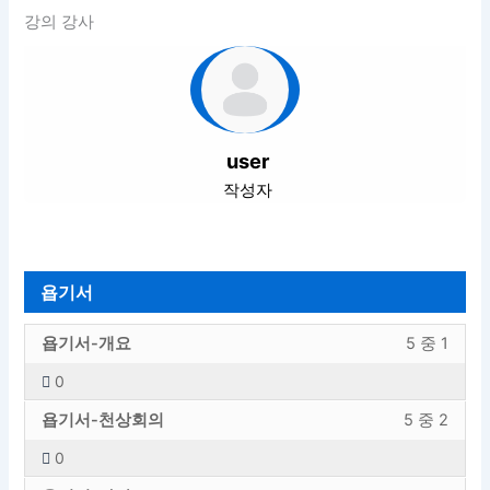
강의 강사
user
작성자
욥기서
욥
강
욥기서-개요
5 중 1
기
의
0
서
내
욥
강
섹
용
욥기서-천상회의
5 중 2
기
의
션
에
0
서
내
내
엑
욥
강