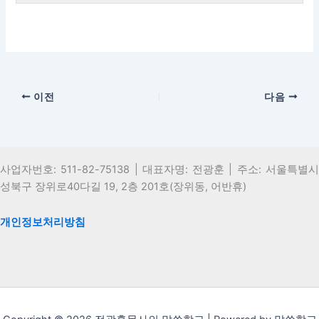
입
이
에
해
니
섹
용
8
세
레
려
니
강
등
야
다.
션
에
의
스
슨
면
다.
의
록
합
내
엑
7
하
입
이
에
해
니
8
세
레
려
니
강
등
야
다.
의
스
슨
면
다.
의
록
합
이전
다음
8
하
입
이
에
해
니
레
려
니
강
등
야
다.
슨
면
다.
의
록
합
입
이
에
해
니
니
강
등
사업자번호: 511-82-75138 | 대표자명: 전광훈 | 주소: 서울특별시
야
다.
다.
의
록
성북구 장위로40다길 19, 2층 201호(장위동, 어반휴)
합
에
해
니
등
야
다.
개인정보처리방침
록
합
해
니
야
다.
합
니