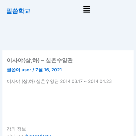
콘
Menu
말씀학교
텐
츠
로
건
너
뛰
기
이사야(상,하) – 실촌수양관
글쓴이
user
/
7월 16, 2021
이사야 (상,하) 실촌수양관 2014.03.17 ~ 2014.04.23
강의 정보