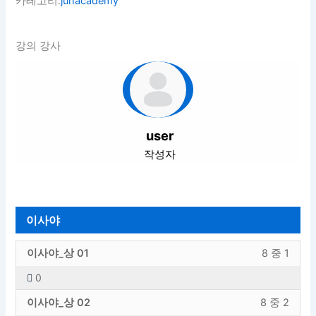
카테고리:
junacademy
강의 강사
user
작성자
이사야
이
강
이사야_상 01
8 중 1
사
의
0
야
내
이
강
섹
용
이사야_상 02
8 중 2
사
의