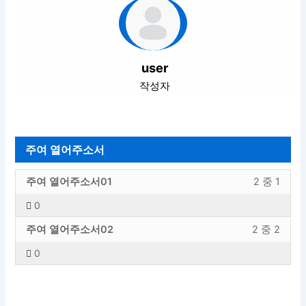
user
작성자
주여 열어주소서
주
강
주여 열어주소서01
2 중 1
여
의
0
열
내
주
강
어
용
주여 열어주소서02
2 중 2
여
의
주
에
0
열
내
소
엑
어
용
서
세
주
에
섹
스