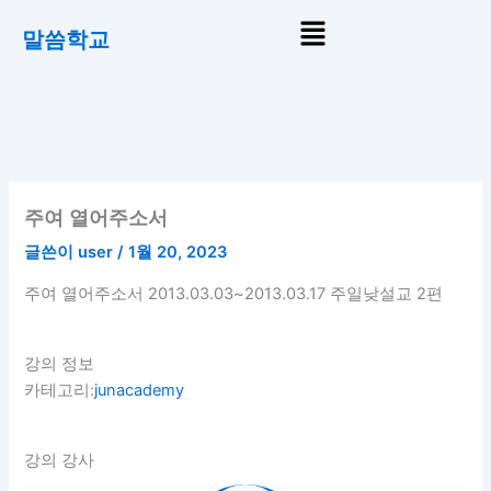
콘
Menu
말씀학교
텐
츠
로
건
너
뛰
기
주여 열어주소서
글쓴이
user
/
1월 20, 2023
주여 열어주소서 2013.03.03~2013.03.17 주일낮설교 2편
강의 정보
카테고리:
junacademy
강의 강사