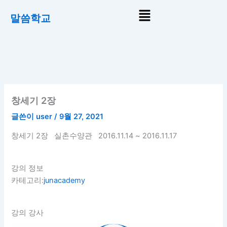
콘
Menu
말씀학교
텐
츠
로
건
너
뛰
기
창세기 2장
글쓴이
user
/
9월 27, 2021
창세기 2장 실촌수양관 2016.11.14 ~ 2016.11.17
강의 정보
카테고리:
junacademy
강의 강사