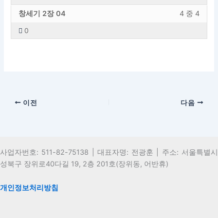
섹
엑
4
하
창
강
2
용
션
세
창세기 2장 04
4 중 4
의
려
세
의
장
에
내
스
1
면
0
기
내
섹
엑
4
하
레
이
2
용
션
세
의
려
슨
강
장
에
내
스
2
면
입
의
섹
엑
4
하
레
이
니
에
션
세
의
려
슨
강
다.
등
내
스
3
면
입
의
록
이전
다음
4
하
레
이
니
에
해
의
려
슨
강
다.
등
야
4
면
입
의
록
합
레
이
니
에
해
니
슨
강
다.
등
사업자번호: 511-82-75138 | 대표자명: 전광훈 | 주소: 서울특별시
야
다.
입
의
록
성북구 장위로40다길 19, 2층 201호(장위동, 어반휴)
합
니
에
해
니
다.
등
야
다.
개인정보처리방침
록
합
해
니