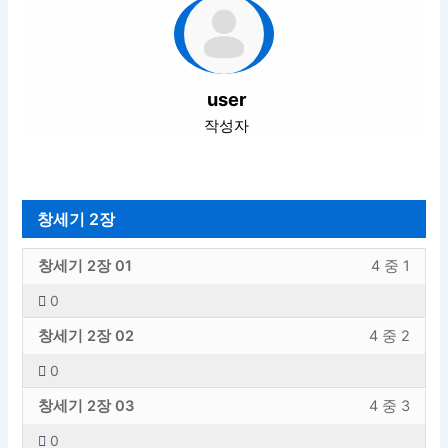
user
작성자
창세기 2장
창
강
창세기 2장 01
4 중 1
세
의
0
기
내
창
강
2
용
창세기 2장 02
4 중 2
세
의
장
에
0
기
내
섹
엑
창
강
2
용
션
세
창세기 2장 03
4 중 3
세
의
장
에
내
스
0
기
내