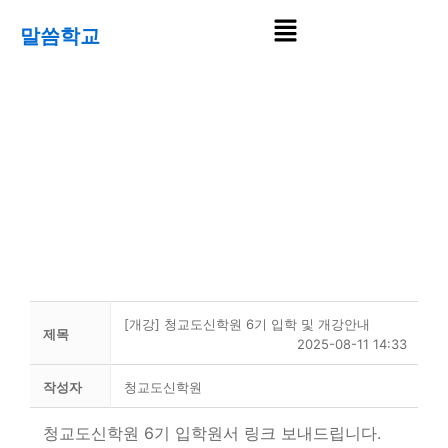
콘
Menu
말씀학교
텐
츠
로
건
너
뛰
공지사항
기
[개강] 청교도신학원 6기 입학 및 개강안내
제목
2025-08-11 14:33
작성자
청교도신학원
청교도신학원 6기 입학원서 링크 보내드립니다.