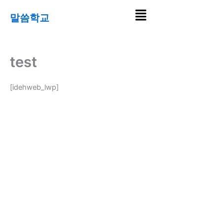
콘
Menu
말씀학교
텐
츠
로
건
test
너
뛰
[idehweb_lwp]
기