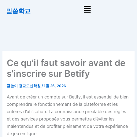
콘
Menu
말씀학교
텐
츠
로
건
너
뛰
기
Ce qu’il faut savoir avant de
s’inscrire sur Betify
글쓴이
청교도신학원
/
1월 26, 2026
Avant de créer un compte sur Betify, il est essentiel de bien
comprendre le fonctionnement de la plateforme et les
critères d’utilisation. La connaissance préalable des règles
et des services proposés vous permettra d’éviter les
malentendus et de profiter pleinement de votre expérience
de jeu en ligne.