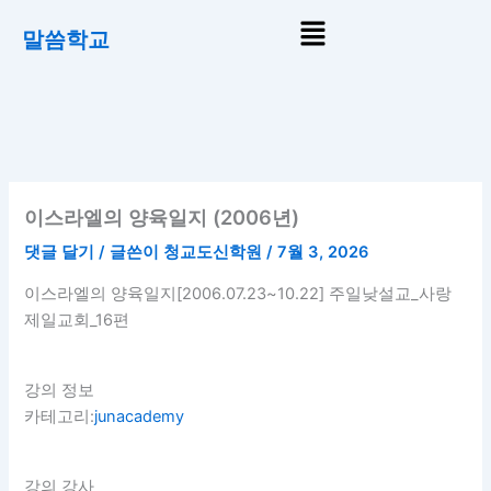
콘
Menu
말씀학교
텐
츠
로
건
너
뛰
기
이스라엘의 양육일지 (2006년)
댓글 달기
/ 글쓴이
청교도신학원
/
7월 3, 2026
이스라엘의 양육일지[2006.07.23~10.22] 주일낮설교_사랑
제일교회_16편
강의 정보
카테고리:
junacademy
강의 강사