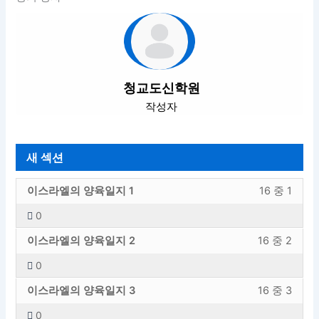
청교도신학원
작성자
새 섹션
새
강
이스라엘의 양육일지 1
16 중 1
섹
의
0
션
내
새
강
섹
용
이스라엘의 양육일지 2
16 중 2
섹
의
션
에
0
션
내
내
엑
새
강
섹
용
16
세
이스라엘의 양육일지 3
16 중 3
섹
의
션
에
의
스
0