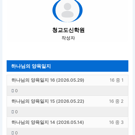
청교도신학원
작성자
하나님의 양육일지
하
강
하나님의 양육일지 16 (2026.05.29)
16 중 1
나
의
0
님
내
하
강
의
용
하나님의 양육일지 15 (2026.05.22)
16 중 2
나
의
양
에
0
님
내
육
엑
하
강
의
용
일
세
하나님의 양육일지 14 (2026.05.14)
16 중 3
나
의
양
에
지
스
0
님
내